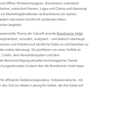
- und Offline-Werbekampagnen. Brandnamic unterstützt
e Marken, entwickelt Namen, Logos und Claims und überzeugt
in Marketingdienstleister ist Brandnamic ein starker,
 jedem relevanten Schritt mit zündenden Ideen,
chen begleitet.
essenzielle Thema der Zukunft sind die
Brandnamic Hotel
segmentiert, verwaltet, analysiert – und dadurch überhaupt
erinnen und Hoteliers auf sämtliche Daten zu und betreiben so
te restlos überzeugt. Sie profitieren von einer Vielfalt an
, Carlito, dem Newslettersystem und dem
ter Berücksichtigung aktueller technologischer Trends
uchungsrelevanter Content über die Brandnamic Hotel Apps
l für effiziente Gästekorrespondenz. Vollautomatische, mit
das Tool zur idealen Lösung für Hotels, die ihre Gäste auf