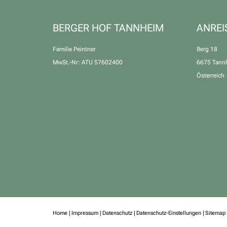
BERGER HOF TANNHEIM
ANREI
Familie Peintner
Berg 18
MwSt.-Nr: ATU 57602400
6675 Tann
Österreich
Home
|
Impressum
|
Datenschutz
|
Datenschutz-Einstellungen
|
Sitemap