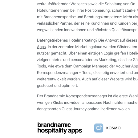
verkaufsfördernder Websites sowie die Schaltung von On
Hotelunternehmen bei ihrer Positionierung, schafft stark
mit Branchenexpertise und Beratungskompetenz: Mehr als e
verlässlicher Partner, der seine Kundinnen und Kunden bei
wegweisenden Innovationen und höchsten Qualitätsansprü
Datengetriebenes Hotelmarketing? Die Antwort auf dieses 
Apps
. In der zentralen Marketingcloud werden Gästedaten 
nutzbar gemacht. Über einen einzigen Login greifen Hoteli
zielgerichtetes und personalisiertes Marketing, das ihre Gäs
Tools, wie etwa dem Campaign Manager, der Voucher App
Korrespondenzmanager – Tools, die stetig erweitert und un
weiterentwickelt werden. Auch auf dieser Website wird b
gesteuert und optimiert.
Der
Brandnamic Korrespondenzmanager
ist die erste Wah
wenigen Klicks individuell anpassbare Nachrichten machen 
der gesamten Guest Journey optimal bedienen wollen.