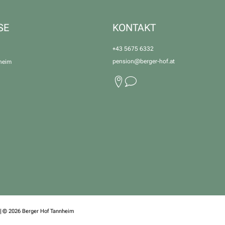
SE
KONTAKT
+43 5675 6332
pension@
berger-hof.
at
heim
|
© 2026 Berger Hof Tannheim