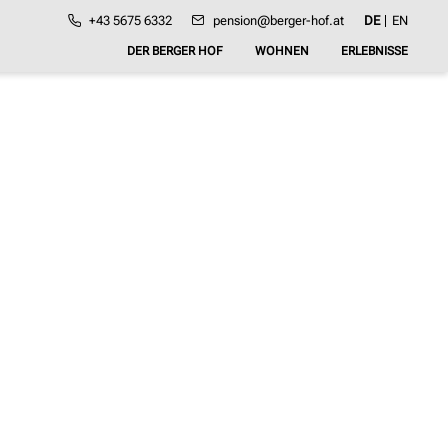
DE
EN
+43 5675 6332
pension@
berger-hof.
at
DER BERGER HOF
WOHNEN
ERLEBNISSE
Gut zu wissen
Zimmer
und Preise
Bildergalerie
Angebote
Anfragen
Buchen